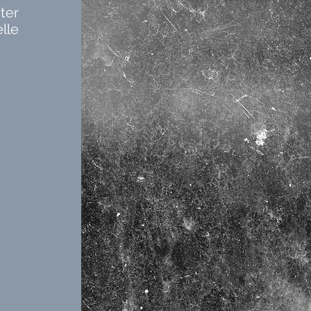
ter
lle