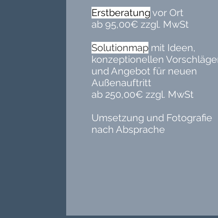
Erstberatung
vor Ort
ab 95,00€ zzgl. MwSt
Solutionmap
mit Ideen,
konzeptionellen Vorschläg
und Angebot für neuen
Außenauftritt
ab 250,00€ zzgl. MwSt
Umsetzung und Fotografie
nach Absprache