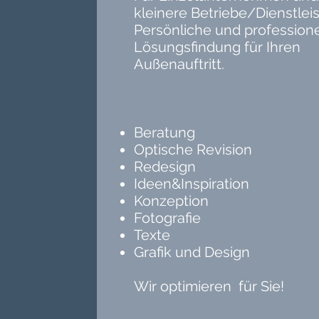
kleinere Betriebe/Dienstleis
Persönliche und professione
Lösungsfindung für Ihren
Außenauftritt.
Beratung
Optische Revision
Redesign
Ideen&Inspiration
Konzeption
Fotografie
Texte
Grafik und Design
Wir optimieren für Sie!